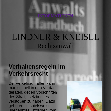
INFORMATIONEN
LINDNER & KNEISEL
Rechtsanwalt
Verhaltensregeln im
Verkehrsrecht
Bei Verkehrsunfällen kann
man schnell in den Verdacht
geraten, gegen Vorschriften
des Strafgesetzbuches
verstoßen zu haben. Dazu
gehören beispielsweise
unerlaubtes Entfernen vom