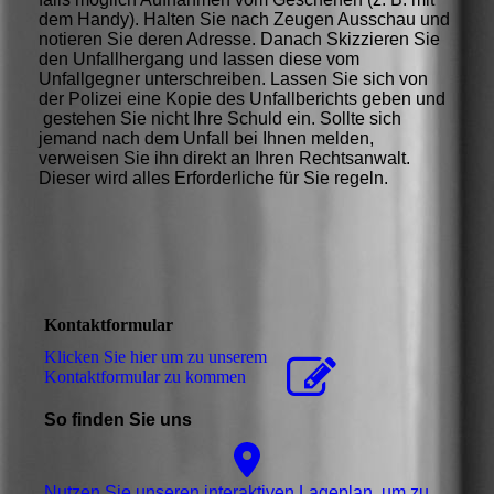
dem Handy). Halten Sie nach Zeugen Ausschau und
notieren Sie deren Adresse. Danach Skizzieren Sie
den Unfallhergang und lassen diese vom
Unfallgegner unterschreiben. Lassen Sie sich von
der Polizei eine Kopie des Unfallberichts geben und
gestehen Sie nicht Ihre Schuld ein. Sollte sich
jemand nach dem Unfall bei Ihnen melden,
verweisen Sie ihn direkt an Ihren Rechtsanwalt.
Dieser wird alles Erforderliche für Sie regeln.
Kontaktformular
Klicken Sie hier um zu unserem
Kon­takt­for­mu­lar zu kommen
So finden Sie uns
Nutzen Sie unseren interaktiven La­ge­plan, um zu