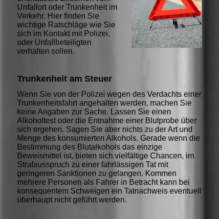
Unfallort oder Trunkenheit im
Verkehr. Hier finden Sie
wichtige Ratschläge wie Sie
sich im Kontakt mit Polizei,
oder Unfallbeteiligten
verhalten sollen.
Trunkenheit am Steuer
Wenn Sie von der Polizei wegen des Verdachts einer
Trunkenheitsfahrt angehalten werden, machen Sie
keine Angaben zur Sache. Lassen Sie einen
Alkoholtest oder die Entnahme einer Blutprobe über
sich ergehen. Sagen Sie aber nichts zu der Art und
Menge des konsumierten Alkohols. Gerade wenn die
Bestimmung des Blutalkohols das einzige
Beweismittel ist, bieten sich vielfältige Chancen, im
Strafausspruch zu einer fahrlässigen Tat mit
geringeren Sanktionen zu gelangen. Kommen
mehrere Personen als Fahrer in Betracht kann bei
konsequentem Schweigen ein Tatnachweis eventuell
überhaupt nicht geführt werden.