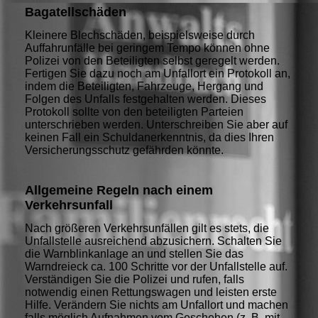
Bagatellschäden
Kleinere Blechschäden, beispielsweise durch
Auffahrunfälle bei geringem Tempo können ohne
Polizei von den Beteiligten selbst geregelt werden.
Fertigen Sie dazu noch am Unfallort ein Protokoll an,
indem die Beteiligten, Fahrzeuge, Hergang und
Folgen des Unfalls festgehalten werden. Dieses
Protokoll sollte von den beteiligten Parteien
unterschrieben werden. Unterschreiben Sie aber auf
keinen Fall ein Schuldanerkenntnis, da dies Ihren
Versicherungsschutz gefährden könnte.
Allgemeine Regeln nach einem
Verkehrsunfall
Nach größeren Verkehrsunfällen gilt es stets, die
Unfallstelle ausreichend abzusichern. Schalten Sie
die Warnblinkanlage an und stellen Sie das
Warndreieck ca. 100 Schritte vor der Unfallstelle auf.
Verständigen Sie die Polizei und rufen, falls
notwendig einen Rettungswagen und leisten erste
Hilfe. Verändern Sie nichts am Unfallort und machen
falls möglich Aufnahmen vom Geschehen (z. B. mit