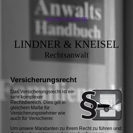
RECHTSGEBIETE
LINDNER & KNEISEL
Rechtsanwalt
Versicherungsrecht
Das Versicherungsrecht ist ein
sehr komplexer
Rechtsbereich. Dies gilt in
gleichem Maße für
Versicherungsnehmer wie
auch für Versicherer.
Um unsere Mandanten zu Ihrem Recht zu führen und