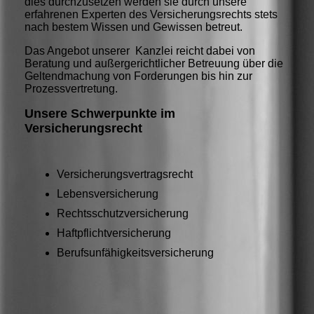
dies durchzusetzen werden sie durch unsere
erfahrenen Experten des Versicherungsrechts stets
nach bestem Wissen und Gewissen betreut.
Das Angebot unserer Kanzlei reicht dabei von
Beratung und außergerichtlicher Betreuung über die
Geltendmachung von Forderungen bis hin zur
Prozessvertretung.
Unsere Schwerpunkte im
Versicherungsrecht
Versicherungsvertragsrecht
Lebensversicherung
Rechtsschutzversicherung
Haftpflichtversicherung
Berufsunfähigkeitsversicherung